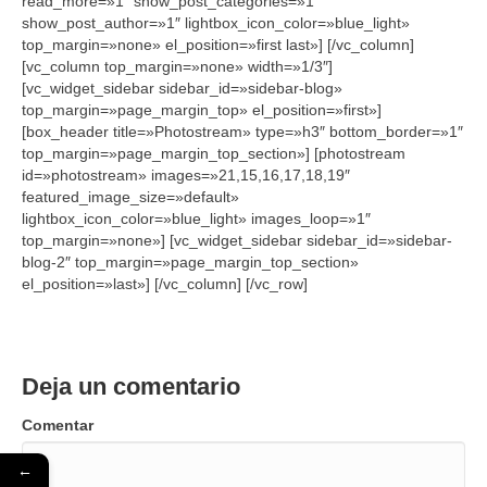
read_more=»1″ show_post_categories=»1″
show_post_author=»1″ lightbox_icon_color=»blue_light»
top_margin=»none» el_position=»first last»] [/vc_column]
[vc_column top_margin=»none» width=»1/3″]
[vc_widget_sidebar sidebar_id=»sidebar-blog»
top_margin=»page_margin_top» el_position=»first»]
[box_header title=»Photostream» type=»h3″ bottom_border=»1″
top_margin=»page_margin_top_section»] [photostream
id=»photostream» images=»21,15,16,17,18,19″
featured_image_size=»default»
lightbox_icon_color=»blue_light» images_loop=»1″
top_margin=»none»] [vc_widget_sidebar sidebar_id=»sidebar-
blog-2″ top_margin=»page_margin_top_section»
el_position=»last»] [/vc_column] [/vc_row]
Deja un comentario
Comentar
←