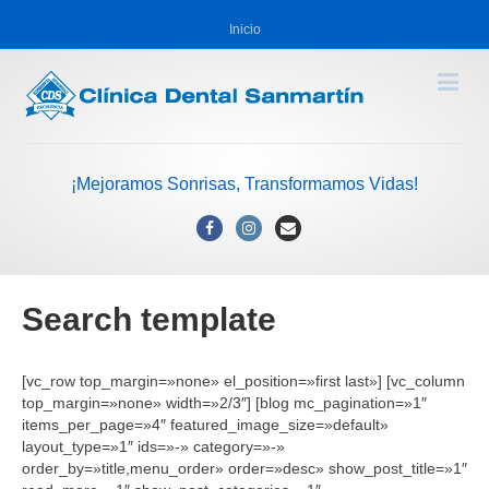
Inicio
¡Mejoramos Sonrisas, Transformamos Vidas!
Facebook
Instagram
Email
Search template
[vc_row top_margin=»none» el_position=»first last»] [vc_column
top_margin=»none» width=»2/3″] [blog mc_pagination=»1″
items_per_page=»4″ featured_image_size=»default»
layout_type=»1″ ids=»-» category=»-»
order_by=»title,menu_order» order=»desc» show_post_title=»1″