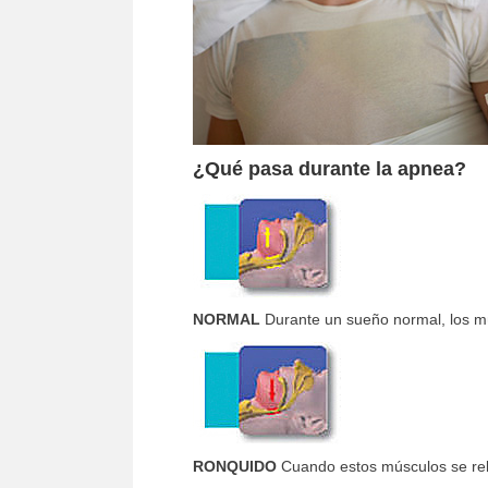
¿Qué pasa durante la apnea?
NORMAL
Durante un sueño normal, los mús
RONQUIDO
Cuando estos músculos se relaj