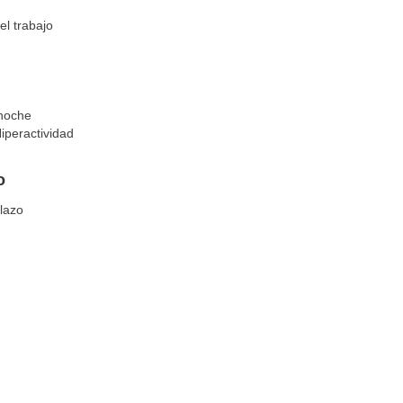
el trabajo
 noche
iperactividad
o
lazo