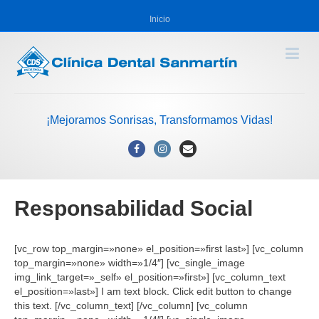
Inicio
¡Mejoramos Sonrisas, Transformamos Vidas!
Facebook
Instagram
Email
Responsabilidad Social
[vc_row top_margin=»none» el_position=»first last»] [vc_column
top_margin=»none» width=»1/4″] [vc_single_image
img_link_target=»_self» el_position=»first»] [vc_column_text
el_position=»last»] I am text block. Click edit button to change
this text. [/vc_column_text] [/vc_column] [vc_column