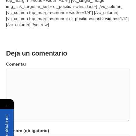
top_margin=»none» width=»1/4″] [vc_single_image
img_link_target=»_self» el_position=»first last»] [/vc_column]
[vc_column top_margin=»none» width=»1/4″] [/vc_column]
[vc_column top_margin=»none» el_position=»last» width=»1/4″]
[/vc_column] [/vc_row]
Deja un comentario
Comentar
←
Contáctenos
Nombre (obligatorio)