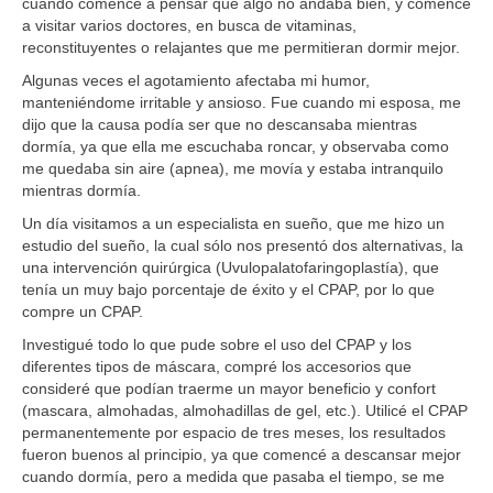
cuando comencé a pensar que algo no andaba bien, y comencé
a visitar varios doctores, en busca de vitaminas,
reconstituyentes o relajantes que me permitieran dormir mejor.
Algunas veces el agotamiento afectaba mi humor,
manteniéndome irritable y ansioso. Fue cuando mi esposa, me
dijo que la causa podía ser que no descansaba mientras
dormía, ya que ella me escuchaba roncar, y observaba como
me quedaba sin aire (apnea), me movía y estaba intranquilo
mientras dormía.
Un día visitamos a un especialista en sueño, que me hizo un
estudio del sueño, la cual sólo nos presentó dos alternativas, la
una intervención quirúrgica (Uvulopalatofaringoplastía), que
tenía un muy bajo porcentaje de éxito y el CPAP, por lo que
compre un CPAP.
Investigué todo lo que pude sobre el uso del CPAP y los
diferentes tipos de máscara, compré los accesorios que
consideré que podían traerme un mayor beneficio y confort
(mascara, almohadas, almohadillas de gel, etc.). Utilicé el CPAP
permanentemente por espacio de tres meses, los resultados
fueron buenos al principio, ya que comencé a descansar mejor
cuando dormía, pero a medida que pasaba el tiempo, se me