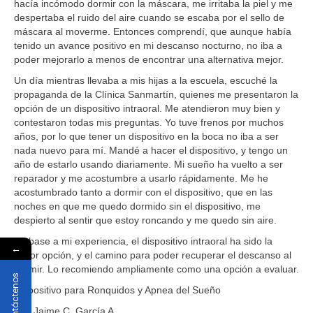
hacía incómodo dormir con la máscara, me irritaba la piel y me
despertaba el ruido del aire cuando se escaba por el sello de
máscara al moverme. Entonces comprendí, que aunque había
tenido un avance positivo en mi descanso nocturno, no iba a
poder mejorarlo a menos de encontrar una alternativa mejor.
Un día mientras llevaba a mis hijas a la escuela, escuché la
propaganda de la Clínica Sanmartín, quienes me presentaron la
opción de un dispositivo intraoral. Me atendieron muy bien y
contestaron todas mis preguntas. Yo tuve frenos por muchos
años, por lo que tener un dispositivo en la boca no iba a ser
nada nuevo para mí. Mandé a hacer el dispositivo, y tengo un
año de estarlo usando diariamente. Mi sueño ha vuelto a ser
reparador y me acostumbre a usarlo rápidamente. Me he
acostumbrado tanto a dormir con el dispositivo, que en las
noches en que me quedo dormido sin el dispositivo, me
despierto al sentir que estoy roncando y me quedo sin aire.
En base a mi experiencia, el dispositivo intraoral ha sido la
←
mejor opción, y el camino para poder recuperar el descanso al
dormir. Lo recomiendo ampliamente como una opción a evaluar.
Contáctenos
Dispositivo para Ronquidos y Apnea del Sueño
Ing. Jaime C. García A.