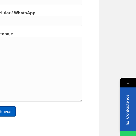
elular / WhatsApp
ensaje
→
Contáctenos