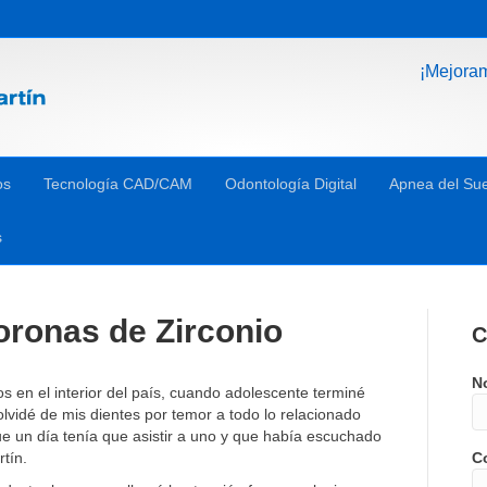
¡Mejora
os
Tecnología CAD/CAM
Odontología Digital
Apnea del Su
s
oronas de Zirconio
C
N
s en el interior del país, cuando adolescente terminé
lvidé de mis dientes por temor a todo lo relacionado
e un día tenía que asistir a uno y que había escuchado
rtín.
Co