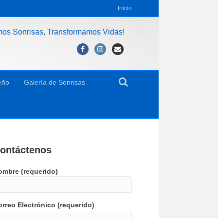
Inicio
mos Sonrisas, Transformamos Vidas!
Facebook
Instagram
Email
eño
Galería de Sonrisas
ontáctenos
ombre (requerido)
rreo Electrónico (requerido)