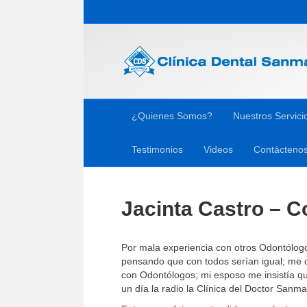
¿Quienes Somos?
Nuestros Servici
Testimonios
Videos
Contácteno
Jacinta Castro – C
Por mala experiencia con otros Odontólogo
pensando que con todos serían igual; me o
con Odontólogos; mi esposo me insistía qu
un día la radio la Clínica del Doctor Sanma