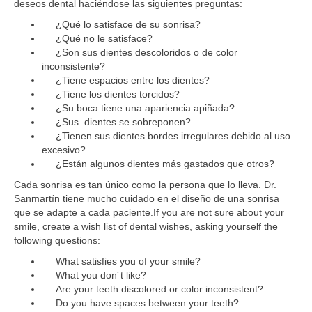
deseos dental haciéndose las siguientes preguntas:
¿Qué lo satisface de su sonrisa?
¿Qué no le satisface?
¿Son sus dientes descoloridos o de color
inconsistente?
¿Tiene espacios entre los dientes?
¿Tiene los dientes torcidos?
¿Su boca tiene una apariencia apiñada?
¿Sus dientes se sobreponen?
¿Tienen sus dientes bordes irregulares debido al uso
excesivo?
¿Están algunos dientes más gastados que otros?
Cada sonrisa es tan único como la persona que lo lleva. Dr.
Sanmartín tiene mucho cuidado en el diseño de una sonrisa
que se adapte a cada paciente.
If you are not sure about your
smile, create a wish list of dental wishes, asking yourself the
following questions:
What satisfies you of your smile?
What you don´t like?
Are your teeth discolored or color inconsistent?
Do you have spaces between your teeth?