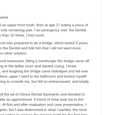
anamá
d an upper front tooth; then at age 17 eating a piece of
only remaining part. I an emergency visit, the Dentist
e than 10 times, I lost count.
root was prepared to do a bridge, which lasted 3 years;
 to the Dentist and told him that I did not want more
o other solution.
 food restaurant, biting a hamburger the bridge came off
ng to the ladies room and started crying; I knew
and laughing the bridge came dislodged and fell over
ere; again I went to the bathroom and locked myself
ing to console me, but felt so embarrassed, and totally
ened the ad of Clinica Dental Sanmartin and decided to
make an appointment. A friend of mine took me to the
e. At first and after evaluation and case presentation, I
t plan, but I was determined in what I wanted; the most
e cotton to replace the missing tooth for the first time.