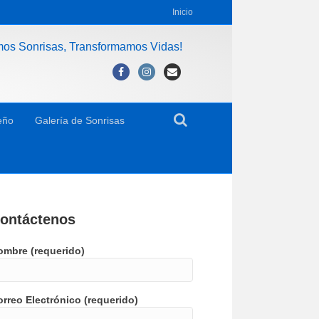
Inicio
mos Sonrisas, Transformamos Vidas!
Facebook
Instagram
Email
eño
Galería de Sonrisas
ontáctenos
ombre (requerido)
rreo Electrónico (requerido)