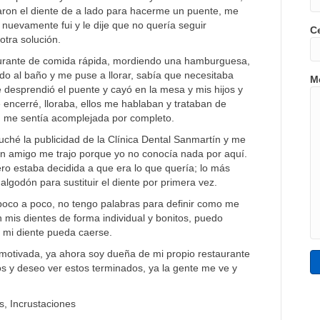
aron el diente de a lado para hacerme un puente, me
uevamente fui y le dije que no quería seguir
C
tra solución.
aurante de comida rápida, mordiendo una hamburguesa,
ndo al baño y me puse a llorar, sabía que necesitaba
M
 desprendió el puente y cayó en la mesa y mis hijos y
e encerré, lloraba, ellos me hablaban y trataban de
, me sentía acomplejada por completo.
ché la publicidad de la Clínica Dental Sanmartín y me
 Un amigo me trajo porque yo no conocía nada por aquí.
pero estaba decidida a que era lo que quería; lo más
lgodón para sustituir el diente por primera vez.
poco a poco, no tengo palabras para definir como me
 mis dientes de forma individual y bonitos, puedo
e mi diente pueda caerse.
motivada, ya ahora soy dueña de mi propio restaurante
s y deseo ver estos terminados, ya la gente me ve y
s, Incrustaciones