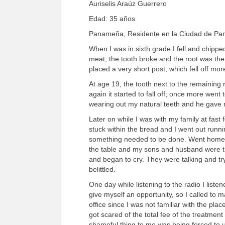
Auriselis Araúz Guerrero
Edad: 35 años
Panameña, Residente en la Ciudad de P
When I was in sixth grade I fell and chippe
meat, the tooth broke and the root was the 
placed a very short post, which fell off mor
At age 19, the tooth next to the remaining 
again it started to fall off; once more went
wearing out my natural teeth and he gave n
Later on while I was with my family at fast
stuck within the bread and I went out runni
something needed to be done. Went home, 
the table and my sons and husband were th
and began to cry. They were talking and try
belittled.
One day while listening to the radio I list
give myself an opportunity, so I called to 
office since I was not familiar with the plac
got scared of the total fee of the treatmen
shameful thing to me was being forced to us