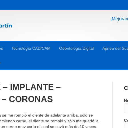
¡Mejora
os
Tecnología CAD/CAM
Odontología Digital
Apnea del Su
s
 – IMPLANTE –
C
 – CORONAS
N
se me rompió el diente de adelante arriba, sólo se
Co
comiendo carne, el diente se rompió y sólo me quedó la
 un perno muy corto el cual se cayó más de 10 veces,