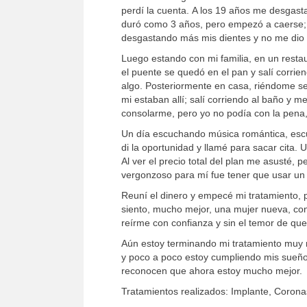
perdí la cuenta. A los 19 años me desgast
duró como 3 años, pero empezó a caerse; n
desgastando más mis dientes y no me dio o
Luego estando con mi familia, en un rest
el puente se quedó en el pan y salí corrie
algo. Posteriormente en casa, riéndome se
mi estaban allí; salí corriendo al baño y m
consolarme, pero yo no podía con la pena
Un día escuchando música romántica, escu
di la oportunidad y llamé para sacar cita.
Al ver el precio total del plan me asusté, 
vergonzoso para mí fue tener que usar un a
Reuní el dinero y empecé mi tratamiento, 
siento, mucho mejor, una mujer nueva, con
reírme con confianza y sin el temor de qu
Aún estoy terminando mi tratamiento muy 
y poco a poco estoy cumpliendo mis sueño
reconocen que ahora estoy mucho mejor.
Tratamientos realizados: Implante, Corona