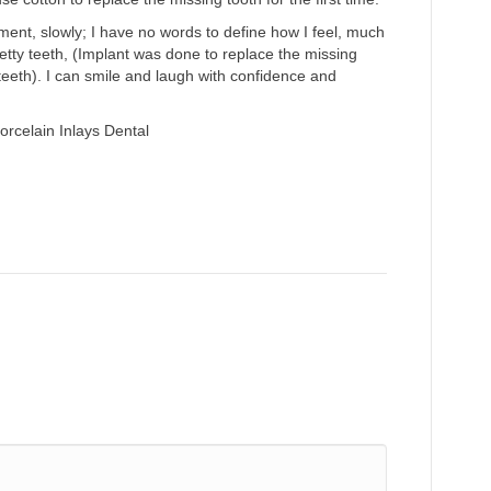
ent, slowly; I have no words to define how I feel, much
tty teeth, (Implant was done to replace the missing
teeth). I can smile and laugh with confidence and
rcelain Inlays Dental