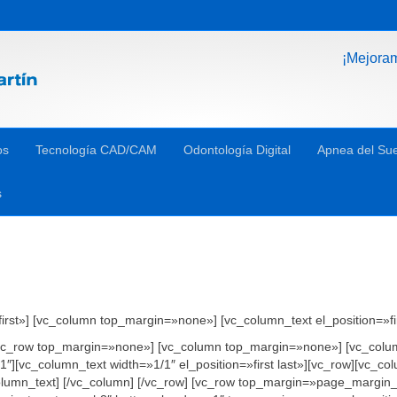
¡Mejora
os
Tecnología CAD/CAM
Odontología Digital
Apnea del Su
s
rst»] [vc_column top_margin=»none»] [vc_column_text el_position=»fir
[vc_row top_margin=»none»] [vc_column top_margin=»none»] [vc_column_t
1″][vc_column_text width=»1/1″ el_position=»first last»][vc_row][vc_c
vc_column_text] [/vc_column] [/vc_row] [vc_row top_margin=»page_marg