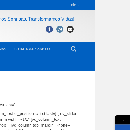
Inicio
mos Sonrisas, Transformamos Vidas!
Facebook
Instagram
Email
eño
Galería de Sonrisas
st last»]
ext el_position=»first last»] [rev_slider
olumn width=»1/1″][vc_column_text
→
in_top»] [vc_column top_margin=»none»