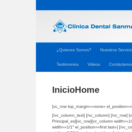
¿Quienes Somos?
Nuestros Servici
Testimonios
Videos
Contácteno
Inicio
Home
[vc_row top_margin=»none» el_position=»fi
[/vc_column_text] [/vc_column] [/vc_row] 
Principal_es][vc_row][vc_column width=»1/
width=»1/1″ el_position=»first last»] [/