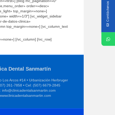
n=»first»] [blog mc_pagination=»0″
Contáctenos
itle,menu_order» order=»desc»
e_light» top_margin=»none»]
none» width=»1/3″] [vc_widget_sidebar
r-de-datos-clinica»
lumn top_margin=»none»] [vc_column_text
=»none»] [/vc_column] [/vc_row]
nica Dental Sanmartín
io Los Arcos #14 • Urbanización Herbruger
(507) 261-7858 • Cel: (507) 6679-2845
l: info@clinicadentalsanmartin.com
//wwwclinicadentalsanmartin.com