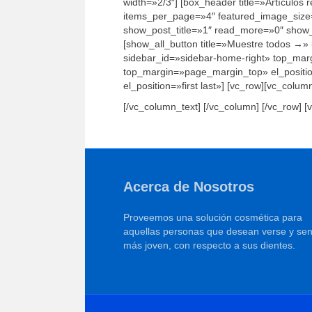
width=»2/3″] [box_header title=»Artículos
items_per_page=»4″ featured_image_size=
show_post_title=»1″ read_more=»0″ show_
[show_all_button title=»Muestre todos →»
sidebar_id=»sidebar-home-right» top_margi
top_margin=»page_margin_top» el_positio
el_position=»first last»] [vc_row][vc_colum
[/vc_column_text] [/vc_column] [/vc_row]
Acerca de Nosotros
Proveemos una solución cosmética para
aquellas personas que desean verse y sen
más joven, con respecto a sus dientes.