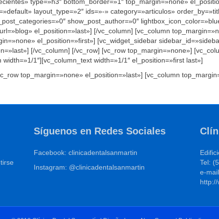
 recientes» type=»h3″ bottom_border=»1″ top_margin=»none» el_positio
»default» layout_type=»2″ ids=»-» category=»articulos» order_by=»t
post_categories=»0″ show_post_author=»0″ lightbox_icon_color=»blu
 url=»blog» el_position=»last»] [/vc_column] [vc_column top_margin=»
n=»none» el_position=»first»] [vc_widget_sidebar sidebar_id=»sideba
n=»last»] [/vc_column] [/vc_row] [vc_row top_margin=»none»] [vc_co
n width=»1/1″][vc_column_text width=»1/1″ el_position=»first last»]
 [vc_row top_margin=»none» el_position=»last»] [vc_column top_margin
Síguenos en Redes Sociales
Clí
Facebook: clinicadentalsanmartin
Edific
tirse
Tel: 
Instagram: @clinicadentalsanmartin
e-mai
http: