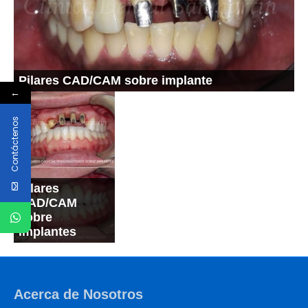
Pilares CAD/CAM sobre implante
←
Contáctenos
Pilares
CAD/CAM
sobre
implantes
Acerca de Nosotros